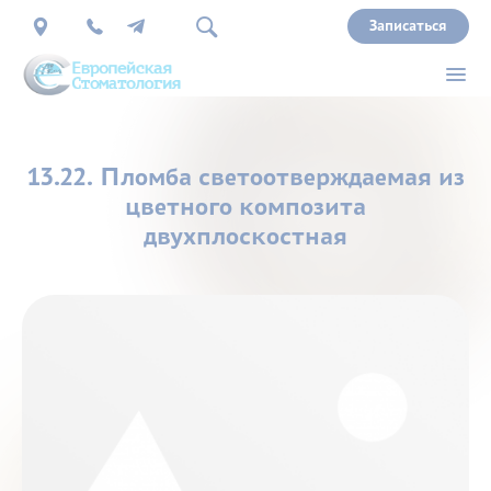
Записаться
О
13.22. Пломба светоотверждаемая из
нас
цветного композита
двухплоскостная
Врачи
Услуги
Прайс
Акции