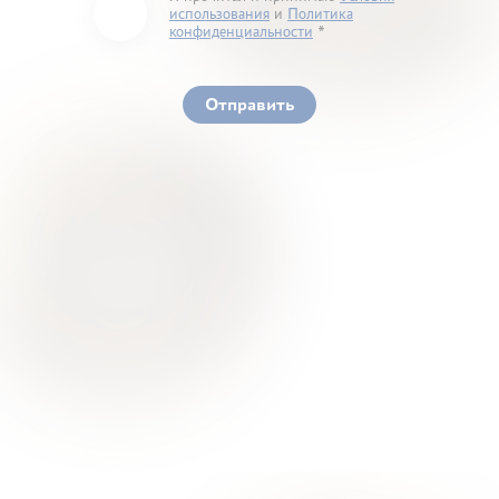
использования
и
Политика
конфиденциальности
You must accept our terms of service and privacy
policy
Отправить
Ваше здоровье – гарант нашего успеха
О Нас
Для Клиентов
Врачи